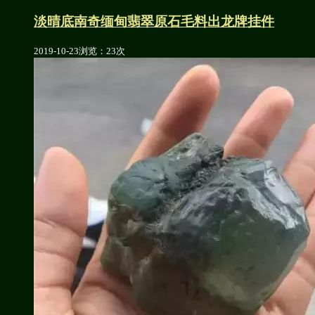
淡晴底南奇缅甸翡翠原石毛料出龙牌挂件
2019-10-23
浏览：23次