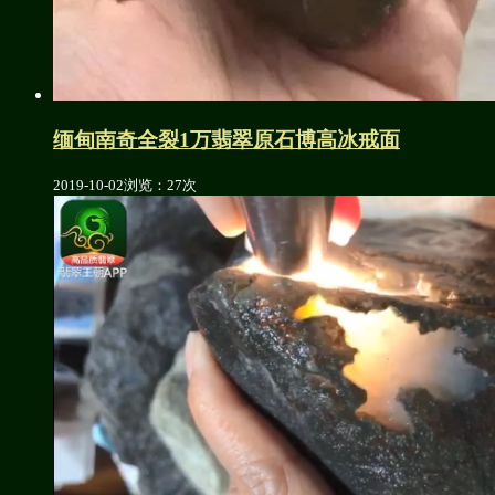
缅甸南奇全裂1万翡翠原石博高冰戒面
2019-10-02
浏览：27次