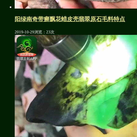
阳绿南奇带癣飘花蜡皮壳翡翠原石毛料特点
2019-10-29
浏览：23次