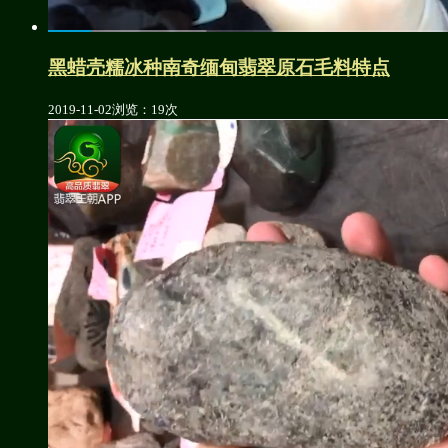
黑蜡壳糯冰种南奇缅甸翡翠原石毛料特点
2019-11-02
浏览：19次