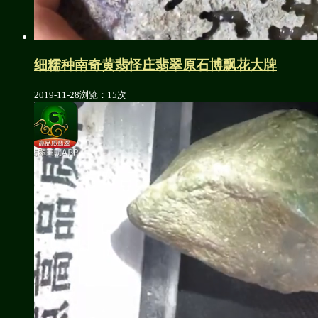
细糯种南奇黄翡怪庄翡翠原石博飘花大牌
2019-11-28
浏览：15次