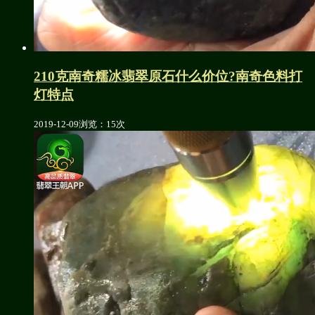
210克南奇糯冰翡翠原石什么价位?南奇色料打
灯特点
2019-12-09
浏览：15次