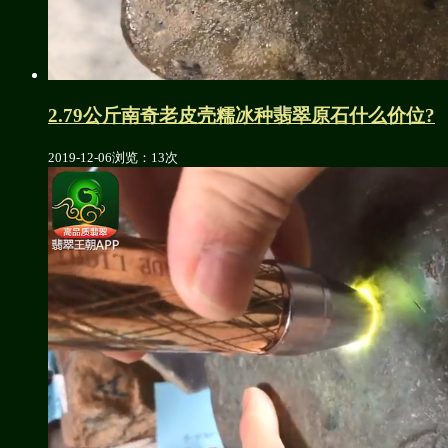
2.79公斤南奇老皮壳糯冰种翡翠原石什么价位?
2019-12-06
浏览：13次