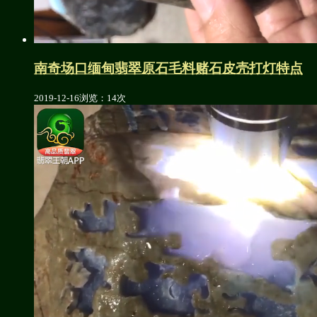
南奇场口缅甸翡翠原石毛料赌石皮壳打灯特点
2019-12-16
浏览：14次