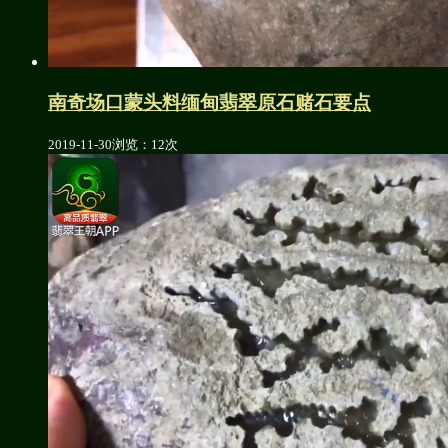
南奇场口蒙头料缅甸翡翠原石赌石要点
2019-11-30
浏览：12次