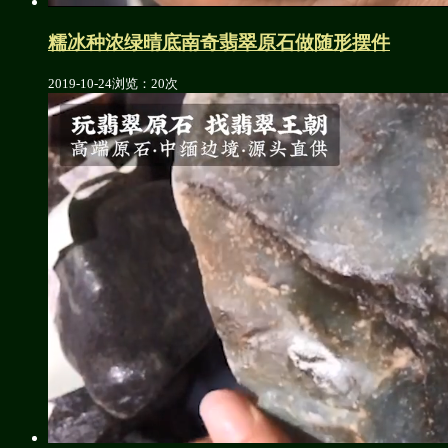
糯冰种浓绿晴底南奇翡翠原石做随形摆件
2019-10-24
浏览：20次