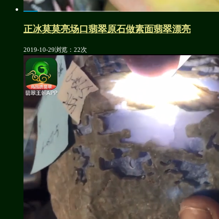
正冰莫莫亮场口翡翠原石做素面翡翠漂亮
2019-10-29
浏览：22次