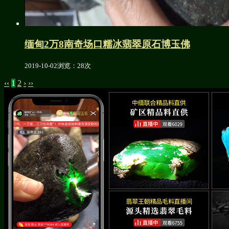
缅甸2万8南奇场口糯冰翡翠原石博玉佛
2019-10-02
浏览：28次
‹‹
1
2
›
››