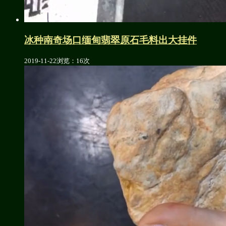
冰种南奇场口缅甸翡翠原石毛料出大挂件
2019-11-22
浏览：16次