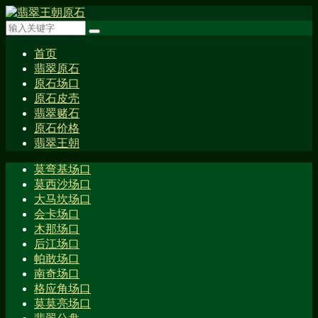
首页
翡翠原石
原石场口
原石皮壳
翡翠赌石
原石价格
翡翠王朝
莫弯基场口
莫西沙场口
大马坎场口
会卡场口
木那场口
后江场口
帕敢场口
南奇场口
格应角场口
莫莫亮场口