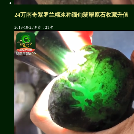
24万南奇紫罗兰糯冰种缅甸翡翠原石收藏升值
2019-10-25
浏览：21次