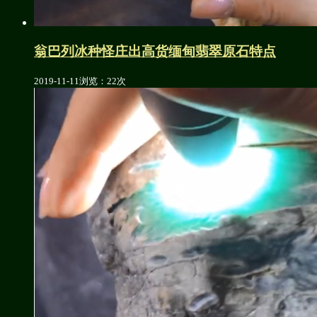
翁巴列冰种怪庄出高货缅甸翡翠原石特点
2019-11-11
浏览：22次