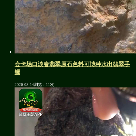
会卡场口淡春翡翠原石色料可博种水出翡翠手
镯
2020-03-14
浏览：11次