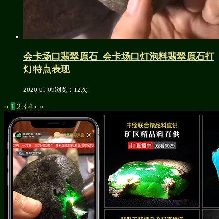
会卡场口翡翠原石_会卡场口灯泡料翡翠原石打
灯特点表现
2020-01-09
浏览：12次
‹‹
1
2
3
4
›
››