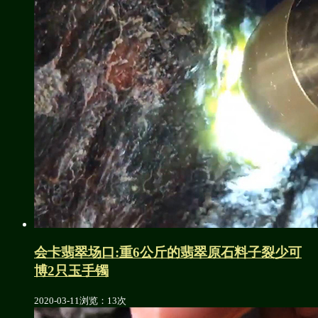
会卡翡翠场口:重6公斤的翡翠原石料子裂少可
博2只玉手镯
2020-03-11
浏览：13次