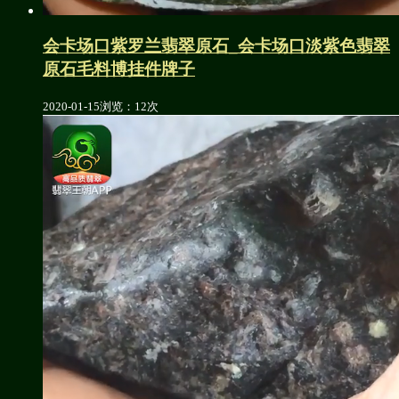
会卡场口紫罗兰翡翠原石_会卡场口淡紫色翡翠
原石毛料博挂件牌子
2020-01-15
浏览：12次