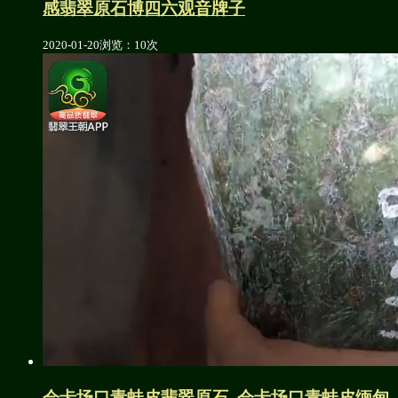
感翡翠原石博四六观音牌子
2020-01-20
浏览：10次
会卡场口青蛙皮翡翠原石_会卡场口青蛙皮缅甸