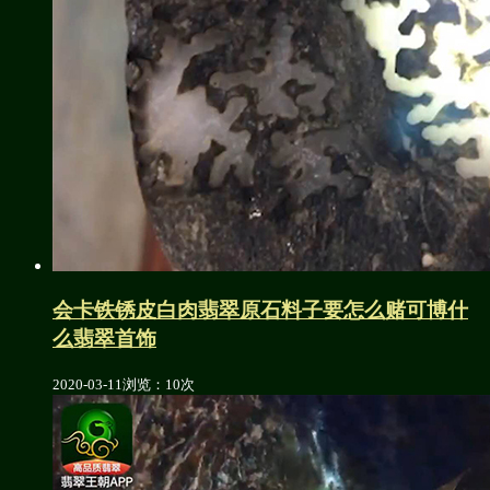
会卡铁锈皮白肉翡翠原石料子要怎么赌可博什
么翡翠首饰
2020-03-11
浏览：10次