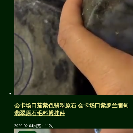
会卡场口茄紫色翡翠原石 会卡场口紫罗兰缅甸
翡翠原石毛料博挂件
2020-02-04
浏览：11次