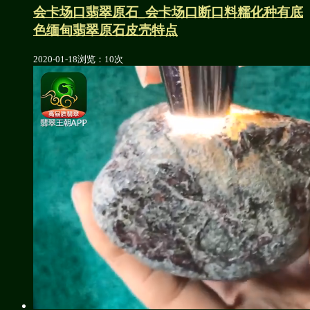
会卡场口翡翠原石_会卡场口断口料糯化种有底
色缅甸翡翠原石皮壳特点
2020-01-18
浏览：10次