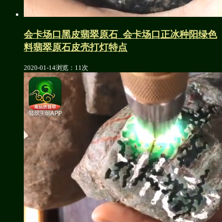
会卡场口黑皮翡翠原石_会卡场口正冰种阳绿色
料翡翠原石皮壳打灯特点
2020-01-14
浏览：11次