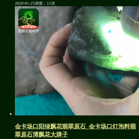
2020-01-25
浏览：11次
会卡场口阳绿飘花翡翠原石_会卡场口灯泡料翡
翠原石博飘花大牌子