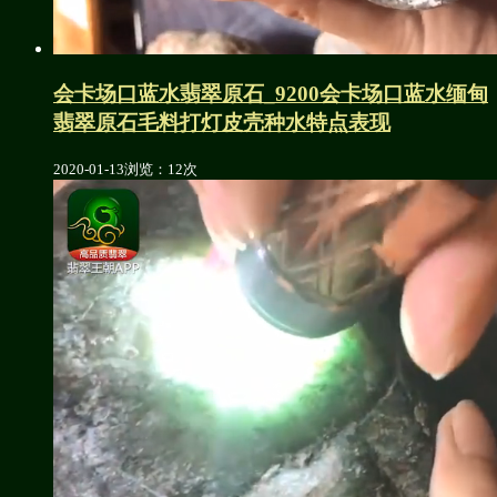
会卡场口蓝水翡翠原石_9200会卡场口蓝水缅甸
翡翠原石毛料打灯皮壳种水特点表现
2020-01-13
浏览：12次