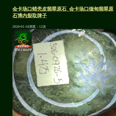
会卡场口蜡壳皮翡翠原石_会卡场口缅甸翡翠原
石博内裂取牌子
2020-01-16
浏览：12次