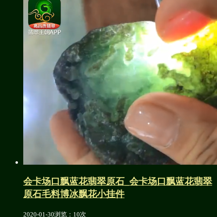
会卡场口飘蓝花翡翠原石_会卡场口飘蓝花翡翠
原石毛料博冰飘花小挂件
2020-01-30
浏览：10次