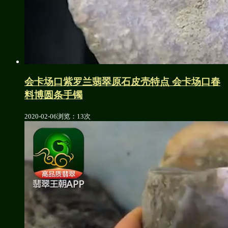
会卡场口紫罗兰翡翠原石皮壳特点 会卡场口春
料博圆条手镯
2020-02-06
浏览：13次