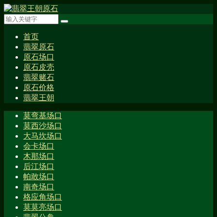
首页
翡翠原石
原石场口
原石皮壳
翡翠赌石
原石价格
翡翠王朝
莫弯基场口
莫西沙场口
大马坎场口
会卡场口
木那场口
后江场口
帕敢场口
南奇场口
格应角场口
莫莫亮场口