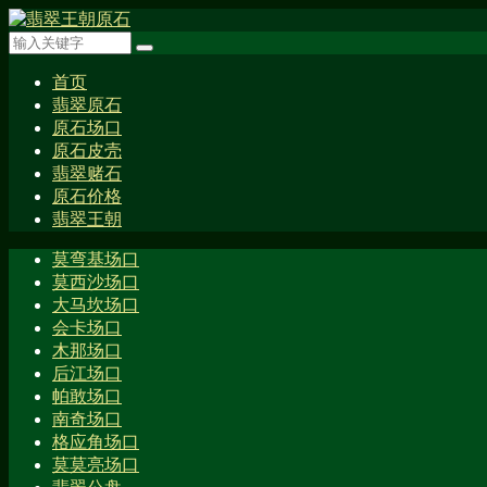
首页
翡翠原石
原石场口
原石皮壳
翡翠赌石
原石价格
翡翠王朝
莫弯基场口
莫西沙场口
大马坎场口
会卡场口
木那场口
后江场口
帕敢场口
南奇场口
格应角场口
莫莫亮场口