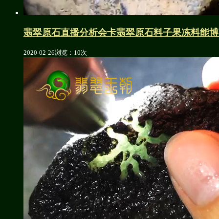
翡翠原石直播分析会卡翡翠原石料子果冻料能博
2020-02-26
浏览：10次