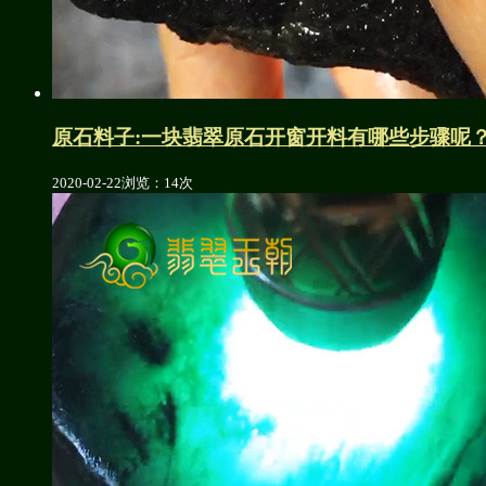
原石料子:一块翡翠原石开窗开料有哪些步骤呢
2020-02-22
浏览：14次